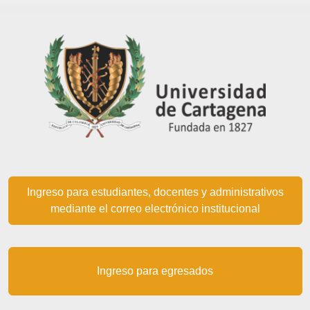
Ingreso para estudiantes, docentes y administrativos
mediante el correo electrónico institucional
Ingreso para egresados